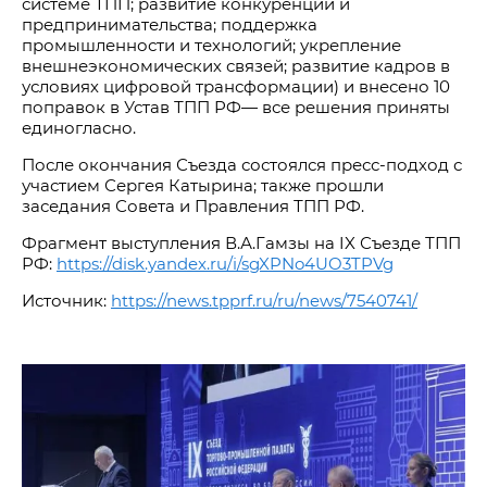
системе ТПП; развитие конкуренции и
предпринимательства; поддержка
промышленности и технологий; укрепление
внешнеэкономических связей; развитие кадров в
условиях цифровой трансформации) и внесено 10
поправок в Устав ТПП РФ— все решения приняты
единогласно.
После окончания Съезда состоялся пресс‑подход с
участием Сергея Катырина; также прошли
заседания Совета и Правления ТПП РФ.
Фрагмент выступления В.А.Гамзы на IX Съезде ТПП
РФ:
https://disk.yandex.ru/i/sgXPNo4UO3TPVg
Источник:
https://news.tpprf.ru/ru/news/7540741/